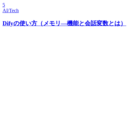
5
AI/Tech
Difyの使い方（メモリ―機能と会話変数とは）
2026-08-03
PR Tips
LLMO対策とは｜費用相場と頼める会
社3タイプ【中小企業向け】
LLMO対策とは何かを、SEOとの違いから解説します。費用
相場と、頼める会社3タイプの違いを整理しました。生成AI