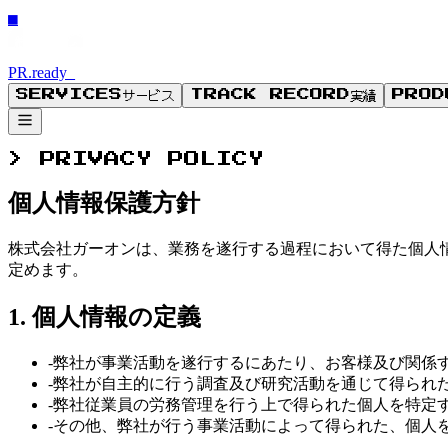
■
PR.ready_
サービス
実績
SERVICES
TRACK RECORD
PROD
>
PRIVACY POLICY
個人情報保護方針
株式会社ガーオンは、業務を遂行する過程において得た個人
定めます。
1. 個人情報の定義
-
弊社が事業活動を遂行するにあたり、お客様及び関係
-
弊社が自主的に行う調査及び研究活動を通じて得られ
-
弊社従業員の労務管理を行う上で得られた個人を特定
-
その他、弊社が行う事業活動によって得られた、個人